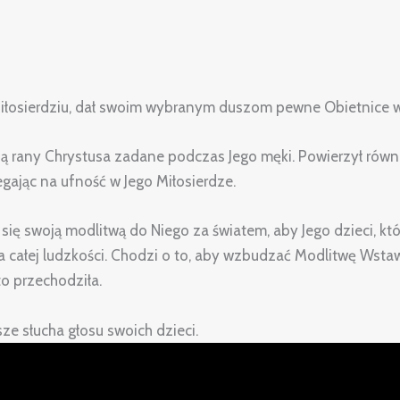
 Miłosierdziu, dał swoim wybranym duszom pewne Obietnice 
zczą rany Chrystusa zadane podczas Jego męki. Powierzył ró
egając na ufność w Jego Miłosierdze.
 swoją modlitwą do Niego za światem, aby Jego dzieci, które 
a całej ludzkości. Chodzi o to, aby wzbudzać Modlitwę Wstawi
to przechodziła.
ze słucha głosu swoich dzieci.