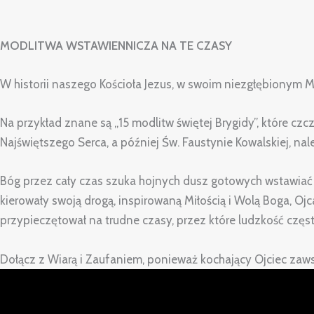
MODLITWA WSTAWIENNICZA NA TE CZASY
W historii naszego Kościoła Jezus, w swoim niezgłębionym
Na przykład znane są „15 modlitw świętej Brygidy”, które c
Najświętszego Serca, a później Św. Faustynie Kowalskiej, nal
Bóg przez cały czas szuka hojnych dusz gotowych wstawiać się
kierowały swoją drogą, inspirowaną Miłością i Wolą Boga, Ojc
przypieczętował na trudne czasy, przez które ludzkość częs
Dołącz z Wiarą i Zaufaniem, ponieważ kochający Ojciec zaws