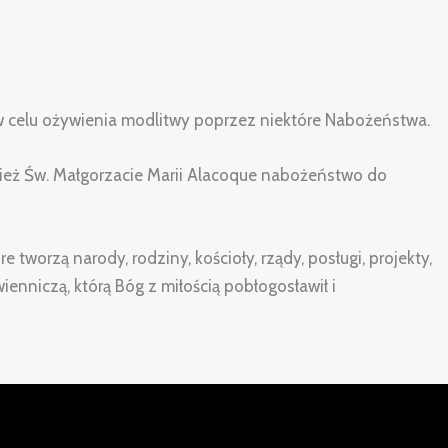
w celu ożywienia modlitwy poprzez niektóre Nabożeństwa.
wnież Św. Małgorzacie Marii Alacoque nabożeństwo do
tworzą narody, rodziny, kościoły, rządy, posługi, projekty,
enniczą, którą Bóg z miłością pobłogosławił i