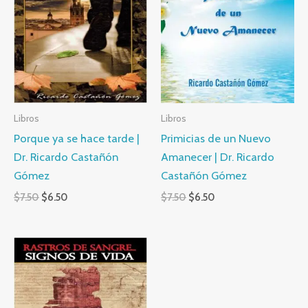
Libros
Libros
Porque ya se hace tarde |
Primicias de un Nuevo
Dr. Ricardo Castañón
Amanecer | Dr. Ricardo
Gómez
Castañón Gómez
Original
Current
Original
Current
$
7.50
$
6.50
$
7.50
$
6.50
price
price
price
price
was:
is:
was:
is:
$7.50.
$6.50.
$7.50.
$6.50.