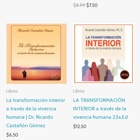
Original
Current
$
8.99
$
7.50
price
price
was:
is:
$8.99.
$7.50.
Libros
Libros
La transformación interior
LA TRANSFORMACIÓN
a través de la vivencia
INTERIOR a través de la
humana | Dr. Ricardo
vivencia humana 23a.Ed
Castañón Gómez
$
12.50
$
6.50