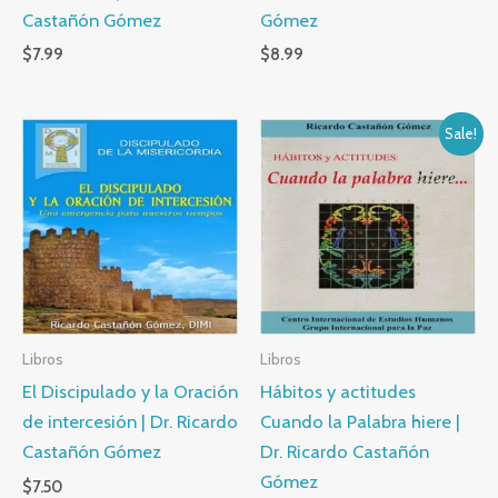
Castañón Gómez
Gómez
$
7.99
$
8.99
Sale!
Libros
Libros
El Discipulado y la Oración
Hábitos y actitudes
de intercesión | Dr. Ricardo
Cuando la Palabra hiere |
Castañón Gómez
Dr. Ricardo Castañón
Gómez
$
7.50