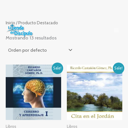
Ir
Inicio
/ Producto Destacado
al
contenido
Mostrando 13 resultados
Sale!
Sale!
Libros
Libros